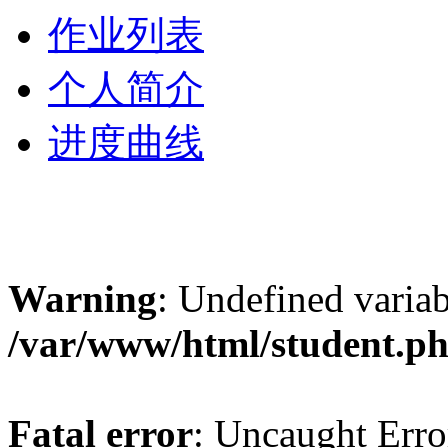
作业列表
个人简介
进度曲线
Warning
: Undefined varia
/var/www/html/student.p
Fatal error
: Uncaught Erro