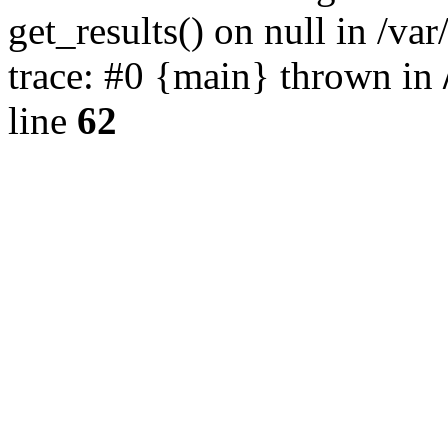
get_results() on null in /v
trace: #0 {main} thrown in
line
62