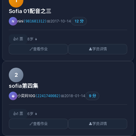
1
Sofia 01配音之三
12 分
nini
📅
2017-10-14
(981681312)
N
👍
1 票
8岁
👧
🔗
查看作业
👤
学员详情
2
sofia第四集
9 分
小奕妈10G
📅
2018-01-14
(2241740082)
�
👍
1 票
6岁
👧
🔗
查看作业
👤
学员详情