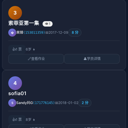
3
索菲亚第一集
👁️ 1
8 分
果臻
📅
2017-12-09
(153011359)
�
👍
1 票
6岁
👧
🔗
查看作业
👤
学员详情
4
sofia01
2 分
Sandy妈G
📅
2018-01-02
(171776145)
S
👍
1 票
8岁
👧