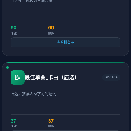
庙选择，优秀录音综合榜
60
60
作业
票数
查看排名
→
📝
最佳单曲_卡由（庙选）
AM0104
庙选，推荐大家学习的范例
37
37
作业
票数