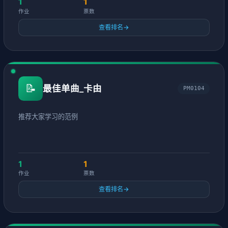
1
1
作业
票数
查看排名
→
📝
最佳单曲_卡由
PM0104
推荐大家学习的范例
1
1
作业
票数
查看排名
→