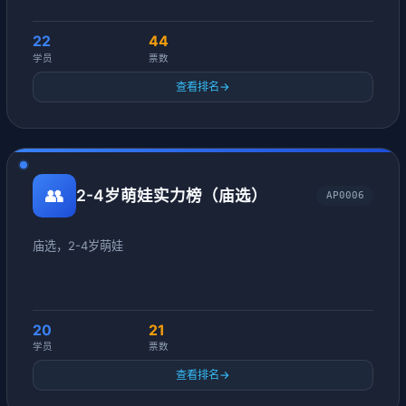
22
44
学员
票数
查看排名
→
👥
2-4岁萌娃实力榜（庙选）
AP0006
庙选，2-4岁萌娃
20
21
学员
票数
查看排名
→