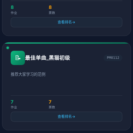
8
8
作业
票数
查看排名
→
📝
最佳单曲_黑猫初级
PM0112
推荐大家学习的范例
7
7
作业
票数
查看排名
→