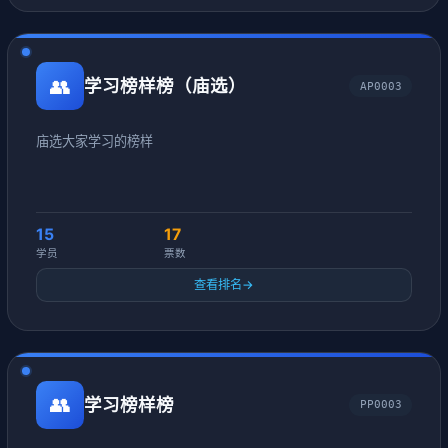
👥
学习榜样榜（庙选）
AP0003
庙选大家学习的榜样
15
17
学员
票数
查看排名
→
👥
学习榜样榜
PP0003