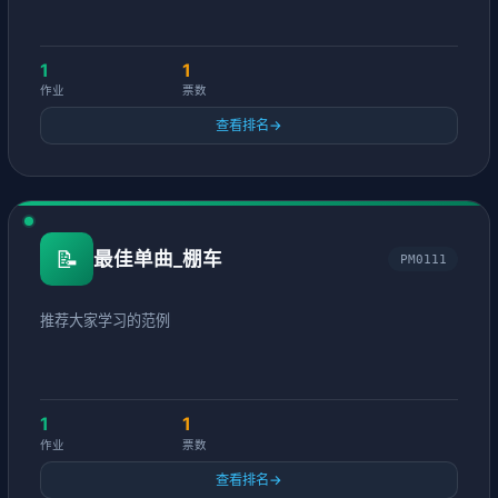
1
1
作业
票数
查看排名
→
📝
最佳单曲_棚车
PM0111
推荐大家学习的范例
1
1
作业
票数
查看排名
→