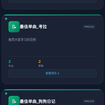
📝
最佳单曲_考拉
PM0102
推荐大家学习的范例
2
2
作业
票数
查看排名
→
📝
最佳单曲_狗狗日记
PM0109