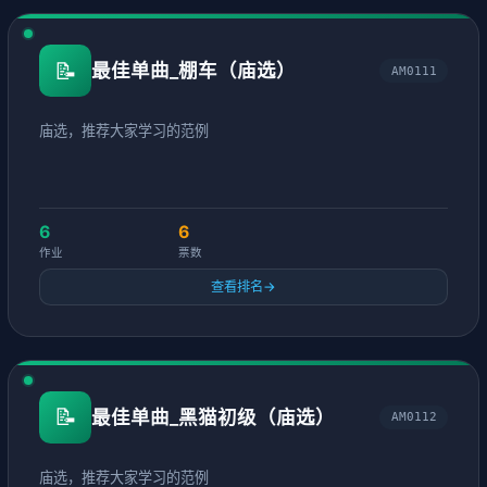
📝
最佳单曲_棚车（庙选）
AM0111
庙选，推荐大家学习的范例
6
6
作业
票数
查看排名
→
📝
最佳单曲_黑猫初级（庙选）
AM0112
庙选，推荐大家学习的范例