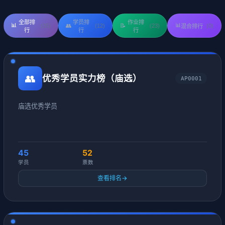
全部排
学员排
作业排
📊
📊
(35)
👥
(12)
📝
(23)
(0)
混合排行
行
行
行
👥
优秀学员实力榜（庙选）
AP0001
庙选优秀学员
45
52
学员
票数
查看排名
→