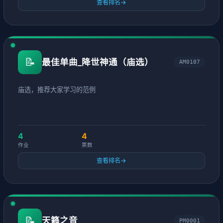
查看排名
→
📝
最佳单曲_降世神通（庙选）
AM0107
庙选，推荐大家学习的范例
4
4
作业
票数
查看排名
→
📝
天籁之音
PM0001