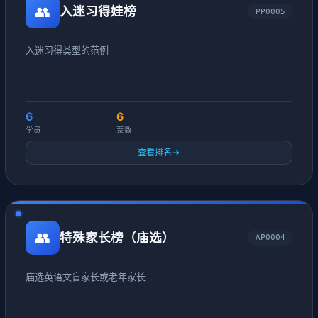
👥
入迷习得娃榜
PP0005
入迷习得类型的范例
6
6
学员
票数
查看排名
→
👥
特殊家长榜（庙选）
AP0004
庙选英语文盲家长或老年家长