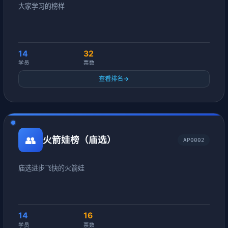
大家学习的榜样
14
32
学员
票数
查看排名
→
👥
火箭娃榜（庙选）
AP0002
庙选进步飞快的火箭娃
14
16
学员
票数