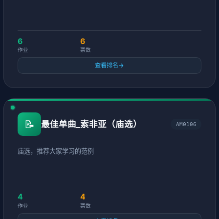
6
6
作业
票数
查看排名
→
📝
最佳单曲_索非亚（庙选）
AM0106
庙选，推荐大家学习的范例
4
4
作业
票数