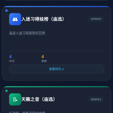
👥
入迷习得娃榜（庙选）
AP0005
庙选入迷习得类型的范例
4
4
学员
票数
查看排名
→
📝
天籁之音（庙选）
AM0001