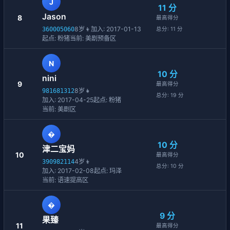
J
11 分
Jason
8
最高得分
8岁
👦
加入: 2017-01-13
360005060
总分: 11 分
起点: 粉猪
当前: 美剧预备区
N
10 分
nini
9
最高得分
8岁
👧
981681312
总分: 19 分
加入: 2017-04-25
起点: 粉猪
当前: 美剧区
�
10 分
津二宝妈
10
最高得分
4岁
👦
390982114
总分: 10 分
加入: 2017-02-08
起点: 玛泽
当前: 语速提高区
�
9 分
果臻
11
最高得分