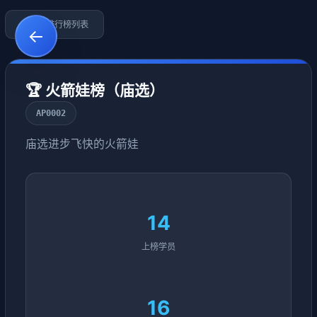
←
返回排行榜列表
←
🏆 火箭娃榜（庙选）
AP0002
庙选进步飞快的火箭娃
14
上榜学员
16