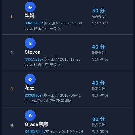
�
50 分
坤妈
1
最高得分
4岁
👧
加入: 2016-03-08
30653735
总分: 50 分
起点: 玛泽
当前: 美剧区
S
40 分
Steven
2
最高得分
7岁
👦
加入: 2016-12-25
44555215
总分: 40 分
起点: 粉猪
当前: 美剧区
�
40 分
花云
3
最高得分
7岁
👧
加入: 2016-05-12
80309858
总分: 40 分
起点: 蓝色小考拉
当前: 美剧区
G
30 分
Grace麻麻
4
最高得分
7岁
👧
加入: 2016-10-24
841052552
总分: 30 分