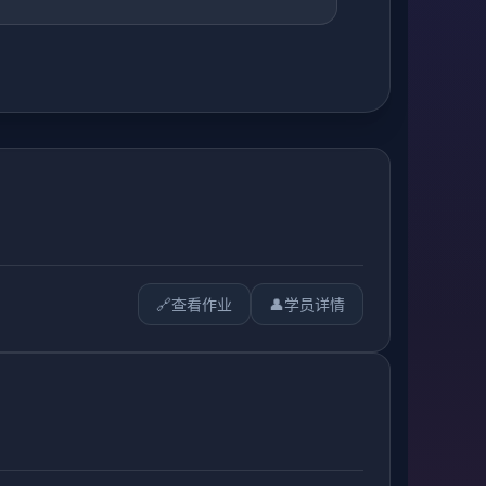
🔗
查看作业
👤
学员详情