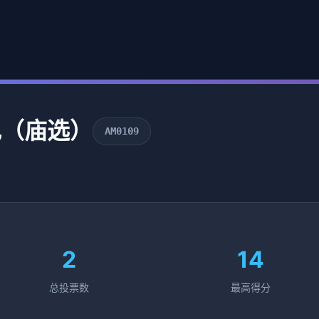
记（庙选）
AM0109
2
14
总投票数
最高得分