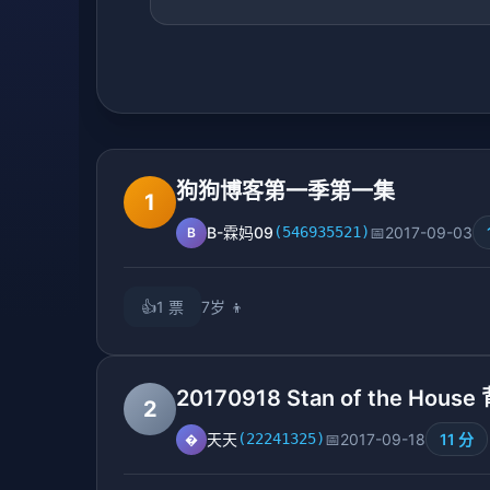
狗狗博客第一季第一集
1
B-霖妈09
(546935521)
📅
2017-09-03
B
👍
1 票
7岁
👦
20170918 Stan of the House
2
天天
(22241325)
📅
2017-09-18
11 分
�