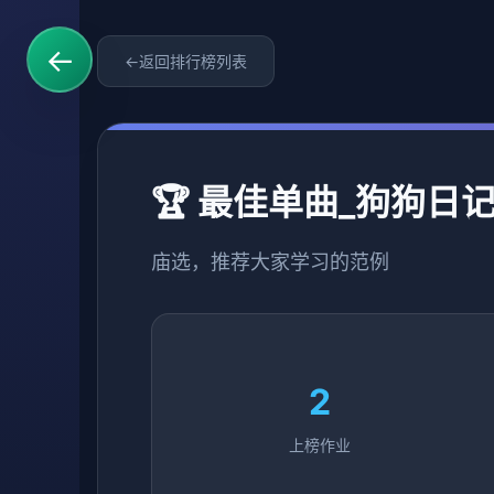
←
←
返回排行榜列表
🏆 最佳单曲_狗狗日
庙选，推荐大家学习的范例
2
上榜作业