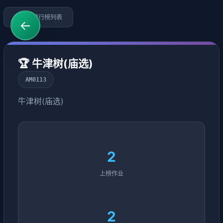
←
返回排行榜列表
←
🏆 牛津树(庙选)
AM0113
牛津树(庙选)
2
上榜作业
2