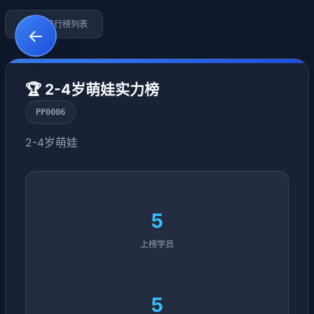
←
返回排行榜列表
←
🏆 2-4岁萌娃实力榜
PP0006
2-4岁萌娃
5
上榜学员
5