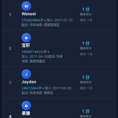
W
1 分
Weiwei
1
最高得分
4岁
👦
加入: 2017-07-27
275202996
总分: 1 分
起点: 玛泽
当前: 语速提高区
�
1 分
宝轩
2
最高得分
10岁
👦
1945677401
总分: 1 分
加入: 2017-08-03
起点: 玛泽
当前: 美剧预备区
J
1 分
Jayden
3
最高得分
4岁
👦
加入: 2017-04-25
14621584
总分: 1 分
起点: 玛泽
当前: 保底区
�
1 分
果臻
4
最高得分